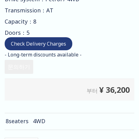
Transmission：AT
Capacity：8
Doors：5
Check Delivery Charges
- Long-term discounts available -
문의하기
¥
36,200
부터
8seaters
4WD