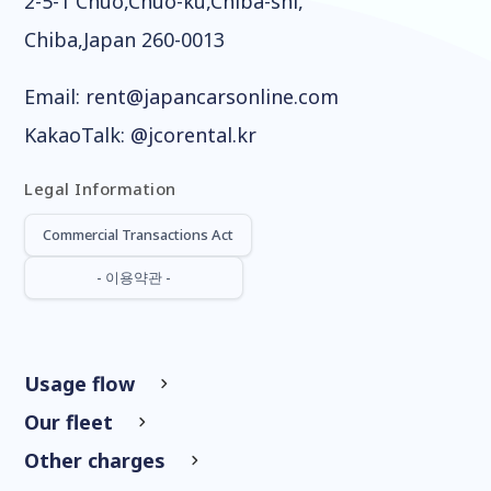
2-5-1 Chuo,Chuo-ku,Chiba-shi,
Chiba,Japan 260-0013
Email:
rent@japancarsonline.com
KakaoTalk:
@jcorental.kr
Legal Information
Commercial Transactions Act
- 이용약관 -
Usage flow
Our fleet
Other charges