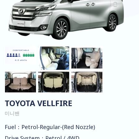
TOYOTA VELLFIRE
미니밴
Fuel：Petrol-Regular-(Red Nozzle)
Drive System：Petrol / 4WD