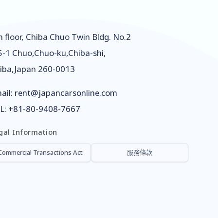
h floor, Chiba Chuo Twin Bldg. No.2
5-1 Chuo,Chuo-ku,Chiba-shi,
iba,Japan 260-0013
ail:
rent@japancarsonline.com
L:
+81-80-9408-7667
gal Information
Commercial Transactions Act
服務條款