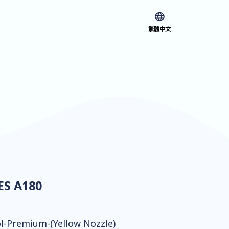
繁體中文
S A180
l-Premium-(Yellow Nozzle)