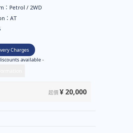
em：Petrol / 2WD
ion：AT
5
ivery Charges
iscounts available -
formation
¥
20,000
起價