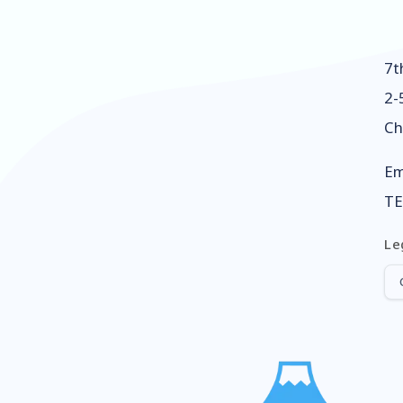
7t
2-
Ch
Em
TE
Le