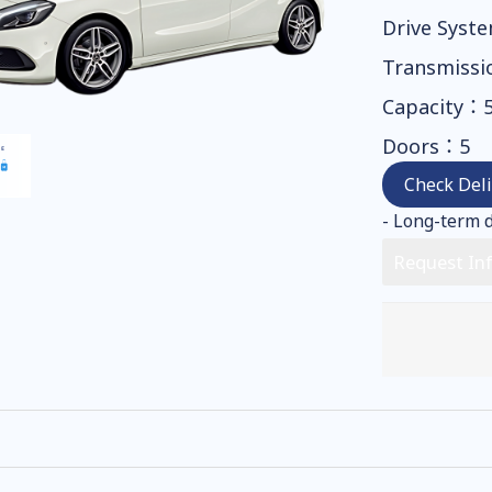
Drive Syst
Transmiss
Capacity：
Doors：5
Check Del
- Long-term d
Request In