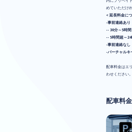
内にプリペイ
めていただけ
< 延長料金につ
-事前連絡あり
-- 30分～5時
-- 5時間超～
-事前連絡なし：
-バーチャルキー
配車料金はエ
わせください
配車料金