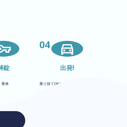
04
解錠
出発!
・乗車
乗り捨てOK !