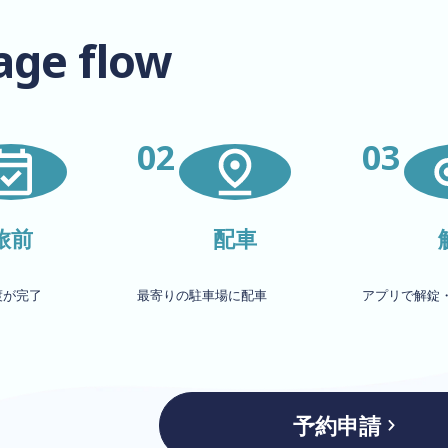
age flow
02
03
旅前
配車
渡が完了
最寄りの駐車場に配車
アプリで解錠
予約申請