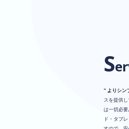
S
er
" よりシン
スを提供し
は一切必要
ド・タブレ
すので、安