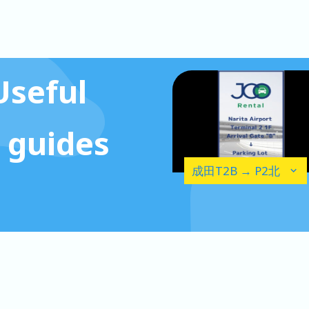
Useful
guides
成田T2B → P2北