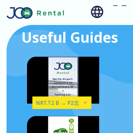
Useful
Guides
NRT.T2 B → P2北