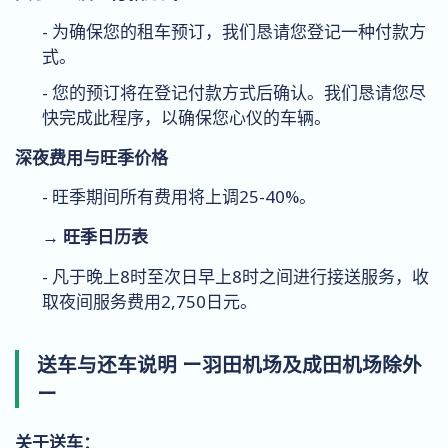
- 为确保您的租车预订，我们恳请您登记一种付款方
式。
- 您的预订将在登记付款方式后确认。我们恳请您尽
快完成此程序，以确保您心仪的车辆。
深夜费用与旺季价格
- 旺季期间所有费用将上调25-40%。
→ 旺季日历表
- 凡于晚上8时至次日早上8时之间进行接送服务，收
取夜间服务费用2,750日元。
送车与还车说明 ー羽田机场及成田机场除外
ー
关于送车：